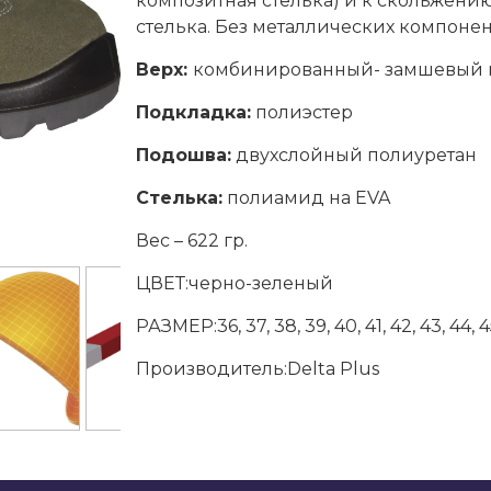
композитная стелька) и к скольжению
стелька. Без металлических компонен
Верх:
комбинированный- замшевый к
Подкладка:
полиэстер
Подошва:
двухслойный полиуретан
Стелька:
полиамид на EVA
Вес – 622 гр.
ЦВЕТ:черно-зеленый
РАЗМЕР:36, 37, 38, 39, 40, 41, 42, 43, 44, 4
Производитель:Delta Plus