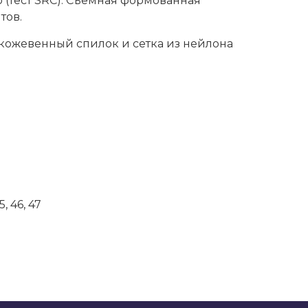
 (тест SRC). Съемная формованная
тов.
ожевенный спилок и сетка из нейлона
5, 46, 47