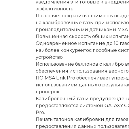
уведомления эти готовые к внедрен
эффективность.
Позволяет сократить стоимость владе
на калибровочные газы при использо
производительными датчиками MSA X
Повышенная скорость общих испытани
Одновременное испытание до 10 газоа
наиболее конкурентос пособные сист
устройство.
Использование баллонов с калибро в
обеспечения использования верного 
ПО MSA Link Pro обеспечивает упре
использованием данных о результата
проверок.
Калибровочный газ и предупреждения
предоставляются системой GALAXY G
Pro.
Печать талонов калибровки для газоа
предоставления данных пользователя