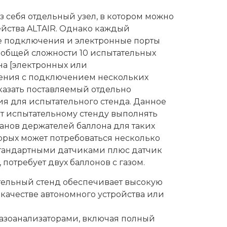
з себя отдельный узел, в котором можно
ейства ALTAIR. Однако каждый
е подключения и электронные порты
общей сложности 10 испытательных
на [электронных или
нения с подключением нескольких
казать поставляемый отдельно
я для испытательного стенда. Данное
т испытательному стенду выполнять
панов держателей баллона для таких
торых может потребоваться несколько
 стандартными датчиками плюс датчик
потребует двух баллонов с газом.
тельный стенд обеспечивает высокую
качестве автономного устройства или
азоанализаторами, включая полный