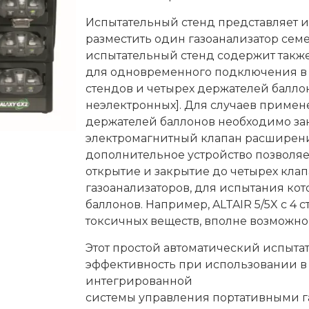
Испытательный стенд представляет и
разместить один газоанализатор сем
испытательный стенд содержит такж
для одновременного подключения в 
стендов и четырех держателей балло
неэлектронных]. Для случаев приме
держателей баллонов необходимо за
электромагнитный клапан расширени
дополнительное устройство позволяе
открытие и закрытие до четырех кла
газоанализаторов, для испытания ко
баллонов. Например, ALTAIR 5/5X с 4
токсичных веществ, вполне возможно, 
Этот простой автоматический испыта
эффективность при использовании в 
интегрированной
системы управления портативными г