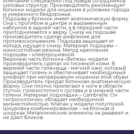
компании специально под нужды сотрудников
силовых структур. Производитель рекомендует
ботинки модели для ношения в условиях города
и умеренного бездорожья.
Подошва у ботинок имеет анатомическую форму.
Она с прогибом в центре и выраженным
каблуком в задней части, а в передней части
приподнимается к верху. Снизу на подошве
производитель сделал рифление для
противоскольжения. Подошва защищает от
холода, идущего снизу. Материал подошвы –
износостойкая резина. Метод крепления
подошвы – клеепрошивной.
Верхнюю часть ботинка «Витязь» модели
производитель сделал из тисненой кожи. В
верхней части голенища - мягкий кант, который
защищает голень и обеспечивает необходимый
комфорт при непрерывном ношении этой обуви.
Производитель придал ботинкам анатомическую
форму. Они плотно прилегают к ноге в области
ступни, голеностопного сустава и в нижней части
голени. Материал подкладки – Cambrelle. Он
гигроскопичен, обладает необходимой
жизнестойкостью. Клапан у модели полуглухой.
Шнуровка комбинированная – на блочках и
шнурках. Металлические элементы не ржавеют и
не дают бликов.