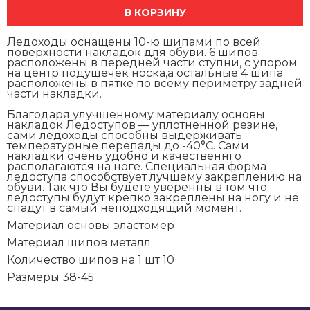
В КОРЗИНУ
Ледоходы оснащены 10-ю шипами по всей
поверхности накладок для обуви. 6 шипов
расположены в передней части ступни, с упором
на центр подушечек носка,а остальные 4 шипа
расположены в пятке по всему периметру задней
части накладки.
Благодаря улучшенному материалу основы
накладок Ледоступов ― уплотненной резине,
сами ледоходы способны выдерживать
температурные перепады до -40°C. Сами
накладки очень удобно и качественнго
располагаются на ноге. Специальная форма
ледоступа способствует лучшему закреплению на
обуви. Так что Вы будете уверенны в том что
ледоступы будут крепко закреплены на ногу и не
спадут в самый неподходящий момент.
Материал основы эластомер
Материал шипов металл
Количество шипов на 1 шт 10
Размеры 38-45