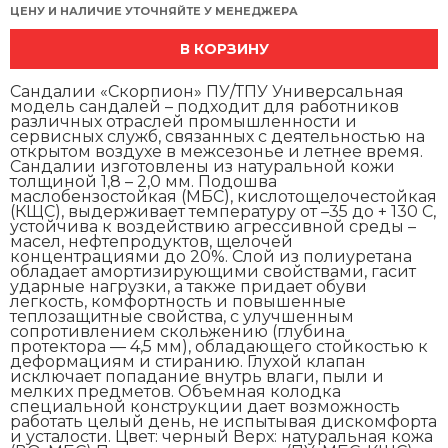
ЦЕНУ И НАЛИЧИЕ УТОЧНЯЙТЕ У МЕНЕДЖЕРА
В КОРЗИНУ
Сандалии «Скорпион» ПУ/ТПУ Универсальная
модель сандалей – подходит для работников
различных отраслей промышленности и
сервисных служб, связанных с деятельностью на
открытом воздухе в межсезонье и летнее время.
Сандалии изготовлены из натуральной кожи
толщиной 1,8 – 2,0 мм. Подошва
маслобензостойкая (МБС), кислотощелочестойкая
(КЩС), выдерживает температуру от –35 до + 130 С,
устойчива к воздействию агрессивной среды –
масел, нефтепродуктов, щелочей
концентрациями до 20%. Слой из полиуретана
обладает амортизирующими свойствами, гасит
ударные нагрузки, а также придает обуви
легкость, комфортность и повышенные
теплозащитные свойства, с улучшенным
сопротивлением скольжению (глубина
протектора ― 4,5 мм), обладающего стойкостью к
деформациям и стиранию. Глухой клапан
исключает попадание внутрь влаги, пыли и
мелких предметов. Объемная колодка
специальной конструкции дает возможность
работать целый день, не испытывая дискомфорта
и усталости. Цвет: черный Верх: натуральная кожа