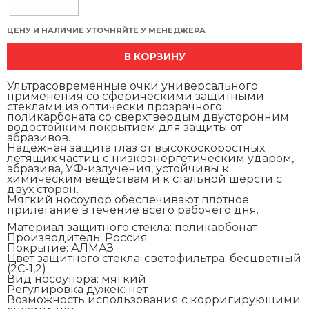
ЦЕНУ И НАЛИЧИЕ УТОЧНЯЙТЕ У МЕНЕДЖЕРА
В КОРЗИНУ
Ультрасовременные очки универсального
применения со сферическими защитными
стеклами из оптически прозрачного
поликарбоната со сверхтвердым двусторонним
водостойким покрытием для защиты от
абразивов.
Надежная защита глаз от высокоскоростных
летящих частиц с низкоэнергетическим ударом,
абразива, УФ-излучения, устойчивы к
химическим веществам и к стальной шерсти с
двух сторон.
Мягкий носоупор обеспечивают плотное
прилегание в течение всего рабочего дня.
Материал защитного стекла:
поликарбонат
Производитель:
Россия
Покрытие:
АЛМАЗ
Цвет защитного стекла-светофильтра:
бесцветный
(2С-1,2)
Вид носоупора:
мягкий
Регулировка дужек:
нет
Возможность использования с корригирующими