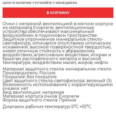
ЦЕНУ И НАЛИЧИЕ УТОЧНЯЙТЕ У МЕНЕДЖЕРА
В КОРЗИНУ
Очки с непрямой вентиляцией в мягком корпусе
из материала Evoprene, вентиляционные
устройства обеспечивают максимальный
воздухообмен в подочковом пространстве.
Защитное упрочненное минеральное стекло-
светофильтр, отличается отсутствием оптических
искажений, высокой поверхностной твердостью,
имеет отличную стойкость к абразивному
воздействию, агрессивным веществам, искрам и
брызгам расплавленного металла и высокой
температуре, воздействию масел, жиров, нефти.
Материал защитного стекла:
минеральное стекло
Производитель:
Россия
Покрытие:
без покрытия
Цвет защитного стекла-светофильтра:
зеленый (3)
Возможность использования с корригирующими
очками:
нет
Вид вентиляции:
непрямая
Материал корпуса очков:
Evoprene
Форма защитного стекла:
Прямое
Диапазон рабочих температур
-5°C +55°C