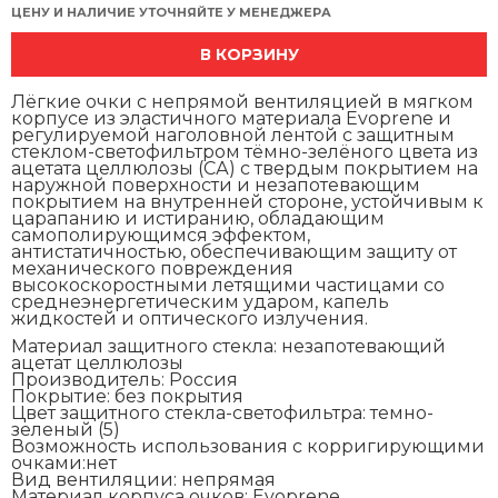
ЦЕНУ И НАЛИЧИЕ УТОЧНЯЙТЕ У МЕНЕДЖЕРА
В КОРЗИНУ
Лёгкие очки с непрямой вентиляцией в мягком
корпусе из эластичного материала Evoprene и
регулируемой наголовной лентой с защитным
стеклом-светофильтром тёмно-зелёного цвета из
ацетата целлюлозы (СА) с твердым покрытием на
наружной поверхности и незапотевающим
покрытием на внутренней стороне, устойчивым к
царапанию и истиранию, обладающим
самополирующимся эффектом,
антистатичностью, обеспечивающим защиту от
механического повреждения
высокоскоростными летящими частицами со
среднеэнергетическим ударом, капель
жидкостей и оптического излучения.
Материал защитного стекла:
незапотевающий
ацетат целлюлозы
Производитель:
Россия
Покрытие:
без покрытия
Цвет защитного стекла-светофильтра:
темно-
зеленый (5)
Возможность использования с корригирующими
очками:
нет
Вид вентиляции:
непрямая
Материал корпуса очков:
Evoprene