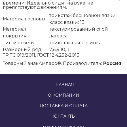
времени. Идеально сидят на руке, не
препятствуют движениям.
трикотаж бесшовной вязки
Материал основы
класс вязки: 13
Материал
текстурированный слой
покрытия
латекса
Тип манжеты
трикотажная резинка
Размерный ряд
7,8,9,10,11
ТР ТС 019/2011, ГОСТ 12.4.252-2013
Товарный знак
Ампаро®. Производитель:
Россия
ГЛАВНАЯ
О КОМПАНИИ
ДОСТАВКА И ОПЛАТА
КОНТАКТЫ
Телефон в Сыктывкаре