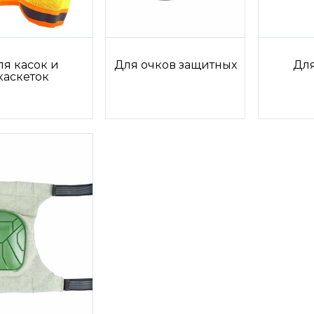
ля касок и
Для очков защитных
Дл
каскеток